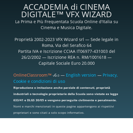
ACCADEMIA di CINEMA
DIGITALE™ VFX WIZARD
La Prima e Più Frequentata Scuola Online d'Italia su
Cinema e Musica Digitale.
Proprietà 2002-2023 VFX Wizard srl — Sede legale in
Roma, Via del Serafico 64
Partita IVA e Iscrizione CCIAA IT06977-431003 del
26/2/2002 — Iscrizione REA n. RM/1001618 —
Capitale Sociale Euro 20.000
OnlineClassroom™
6
—
English version
—
Privacy,
v
.0
Cookie e condizioni di uso
Riproduzione o imitazione anche parziale di contenuti, proprietà
industriali o tecnologie proprietarie della Scuola sono vietate ex legge
633/41 e DLGS 30/05 e vengono perseguite civilmente e penalmente.
Nomi e marchi menzionati in queste pagine appartengono ai rispettivi
proprietari e sono citati a solo scopo informativo.