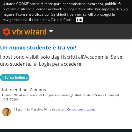
Usiamo COOKIE anche di terze parti per statistiche, sicurezza, pubblicità
profilate e siti social come Facebook e Google/YouTube.
Per saperne di più o
negare il consenso clicca qui
. Se chiudi il banner, scrolli o prosegui la
navigazione dai il consenso all’uso di Cookie.
OK
Un nuovo studente è tra voi!
I post sono visibili solo dagli iscritti all'Accademia. Se sei
uno studente, fai Login per accedere.
Interventi nel Campus
Ci sono 78874 interventi nel Campus riservato agli studenti della Scuola Online (al
10/8/2026).
15 giorni fa
Massimo44
ha risposto a
Condizione attuale
.