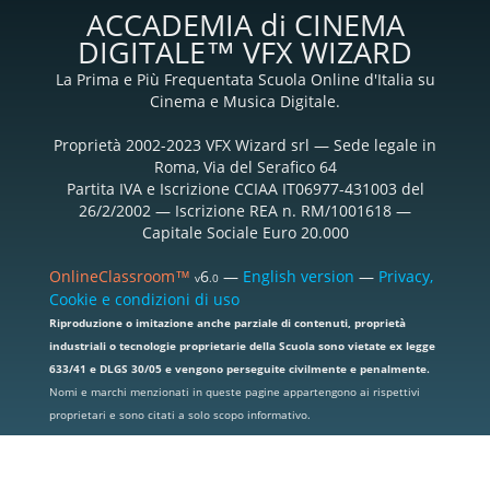
ACCADEMIA di CINEMA
DIGITALE™ VFX WIZARD
La Prima e Più Frequentata Scuola Online d'Italia su
Cinema e Musica Digitale.
Proprietà 2002-2023 VFX Wizard srl — Sede legale in
Roma, Via del Serafico 64
Partita IVA e Iscrizione CCIAA IT06977-431003 del
26/2/2002 — Iscrizione REA n. RM/1001618 —
Capitale Sociale Euro 20.000
OnlineClassroom™
6
—
English version
—
Privacy,
v
.0
Cookie e condizioni di uso
Riproduzione o imitazione anche parziale di contenuti, proprietà
industriali o tecnologie proprietarie della Scuola sono vietate ex legge
633/41 e DLGS 30/05 e vengono perseguite civilmente e penalmente.
Nomi e marchi menzionati in queste pagine appartengono ai rispettivi
proprietari e sono citati a solo scopo informativo.