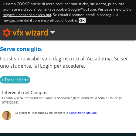
Usiamo COOKIE anche di terze parti per statistiche, sicurezza, pubblicità
profilate e siti social come Facebook e Google/YouTube.
Per saperne di più o
negare il consenso clicca qui
. Se chiudi il banner, scrolli o prosegui la
navigazione dai il consenso all’uso di Cookie.
OK
Serve consiglio.
I post sono visibili solo dagli iscritti all'Accademia. Se sei
uno studente, fai Login per accedere.
Interventi nel Campus
Ci sono 78874 interventi nel Campus riservato agli studenti della Scuola Online (al
07/8/2026).
12 giorni fa
Massimo44
ha risposto a
Condizione attuale
.