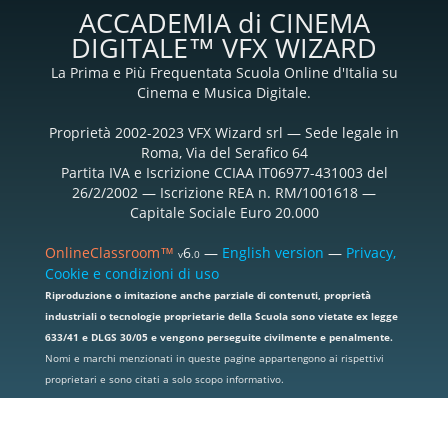
ACCADEMIA di CINEMA
DIGITALE™ VFX WIZARD
La Prima e Più Frequentata Scuola Online d'Italia su
Cinema e Musica Digitale.
Proprietà 2002-2023 VFX Wizard srl — Sede legale in
Roma, Via del Serafico 64
Partita IVA e Iscrizione CCIAA IT06977-431003 del
26/2/2002 — Iscrizione REA n. RM/1001618 —
Capitale Sociale Euro 20.000
OnlineClassroom™
6
—
English version
—
Privacy,
v
.0
Cookie e condizioni di uso
Riproduzione o imitazione anche parziale di contenuti, proprietà
industriali o tecnologie proprietarie della Scuola sono vietate ex legge
633/41 e DLGS 30/05 e vengono perseguite civilmente e penalmente.
Nomi e marchi menzionati in queste pagine appartengono ai rispettivi
proprietari e sono citati a solo scopo informativo.