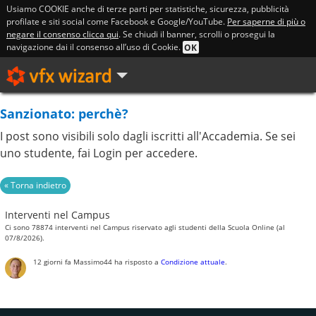
Usiamo COOKIE anche di terze parti per statistiche, sicurezza, pubblicità
profilate e siti social come Facebook e Google/YouTube.
Per saperne di più o
negare il consenso clicca qui
. Se chiudi il banner, scrolli o prosegui la
navigazione dai il consenso all’uso di Cookie.
OK
Sanzionato: perchè?
I post sono visibili solo dagli iscritti all'Accademia. Se sei
uno studente, fai Login per accedere.
Interventi nel Campus
Ci sono 78874 interventi nel Campus riservato agli studenti della Scuola Online (al
07/8/2026).
12 giorni fa
Massimo44
ha risposto a
Condizione attuale
.