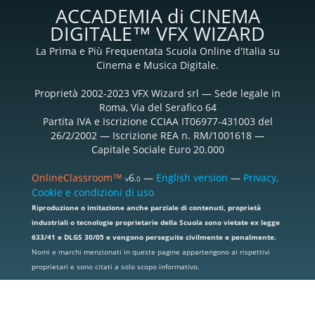
ACCADEMIA di CINEMA
DIGITALE™ VFX WIZARD
La Prima e Più Frequentata Scuola Online d'Italia su
Cinema e Musica Digitale.
Proprietà 2002-2023 VFX Wizard srl — Sede legale in
Roma, Via del Serafico 64
Partita IVA e Iscrizione CCIAA IT06977-431003 del
26/2/2002 — Iscrizione REA n. RM/1001618 —
Capitale Sociale Euro 20.000
OnlineClassroom™
6
—
English version
—
Privacy,
v
.0
Cookie e condizioni di uso
Riproduzione o imitazione anche parziale di contenuti, proprietà
industriali o tecnologie proprietarie della Scuola sono vietate ex legge
633/41 e DLGS 30/05 e vengono perseguite civilmente e penalmente.
Nomi e marchi menzionati in queste pagine appartengono ai rispettivi
proprietari e sono citati a solo scopo informativo.