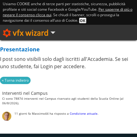
Usiamo COOKIE anche di terze parti per statistiche, sicurezza, pubblicità
profilate e siti social come Facebook e Google/YouTube.
Per saperne di più o
negare il consenso clicca qui
. Se chiudi il banner, scrolli o prosegui la
navigazione dai il consenso all’uso di Cookie.
OK
Presentazione
I post sono visibili solo dagli iscritti all'Accademia. Se sei
uno studente, fai Login per accedere.
Interventi nel Campus
Ci sono 78874 interventi nel Campus riservato agli studenti della Scuola Online (al
06/8/2026).
11 giorni fa
Massimo44
ha risposto a
Condizione attuale
.