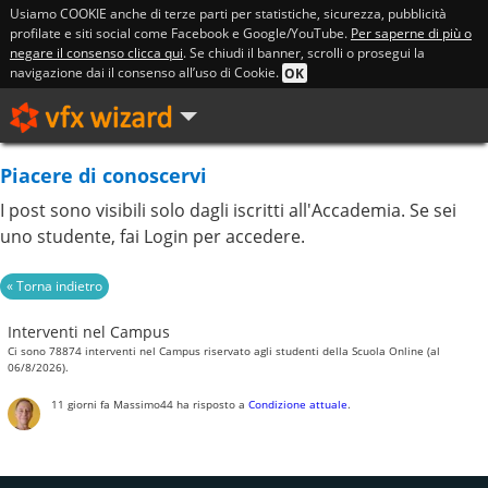
Usiamo COOKIE anche di terze parti per statistiche, sicurezza, pubblicità
profilate e siti social come Facebook e Google/YouTube.
Per saperne di più o
negare il consenso clicca qui
. Se chiudi il banner, scrolli o prosegui la
navigazione dai il consenso all’uso di Cookie.
OK
Piacere di conoscervi
I post sono visibili solo dagli iscritti all'Accademia. Se sei
uno studente, fai Login per accedere.
Interventi nel Campus
Ci sono 78874 interventi nel Campus riservato agli studenti della Scuola Online (al
06/8/2026).
11 giorni fa
Massimo44
ha risposto a
Condizione attuale
.