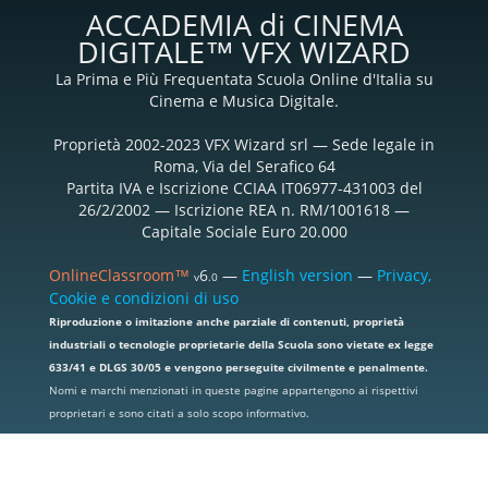
ACCADEMIA di CINEMA
DIGITALE™ VFX WIZARD
La Prima e Più Frequentata Scuola Online d'Italia su
Cinema e Musica Digitale.
Proprietà 2002-2023 VFX Wizard srl — Sede legale in
Roma, Via del Serafico 64
Partita IVA e Iscrizione CCIAA IT06977-431003 del
26/2/2002 — Iscrizione REA n. RM/1001618 —
Capitale Sociale Euro 20.000
OnlineClassroom™
6
—
English version
—
Privacy,
v
.0
Cookie e condizioni di uso
Riproduzione o imitazione anche parziale di contenuti, proprietà
industriali o tecnologie proprietarie della Scuola sono vietate ex legge
633/41 e DLGS 30/05 e vengono perseguite civilmente e penalmente.
Nomi e marchi menzionati in queste pagine appartengono ai rispettivi
proprietari e sono citati a solo scopo informativo.