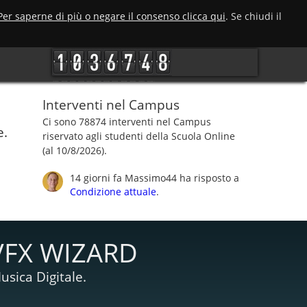
Per saperne di più o negare il consenso clicca qui
. Se chiudi il
Interventi nel Campus
Ci sono 78874 interventi nel Campus
e.
riservato agli studenti della Scuola Online
(al 10/8/2026).
14 giorni fa
Massimo44
ha risposto a
Condizione attuale
.
VFX WIZARD
usica Digitale.