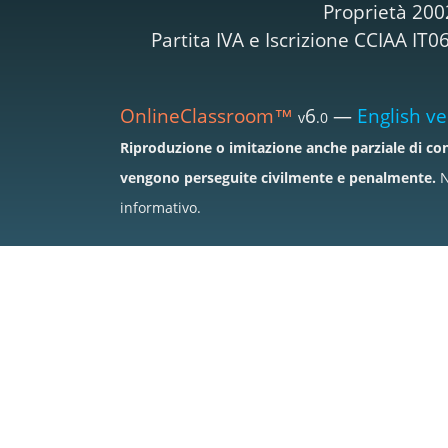
Proprietà 200
Partita IVA e Iscrizione CCIAA I
OnlineClassroom™
6
—
English ve
v
.0
Riproduzione o imitazione anche parziale di con
vengono perseguite civilmente e penalmente.
N
informativo.