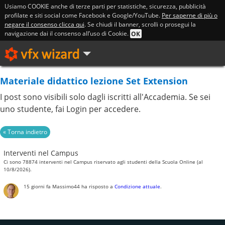
Usiamo COOKIE anche di terze parti per statistiche, sicurezza, pubblicità
profilate e siti social come Facebook e Google/YouTube.
Per saperne di più o
negare il consenso clicca qui
. Se chiudi il banner, scrolli o prosegui la
navigazione dai il consenso all’uso di Cookie.
OK
Materiale didattico lezione Set Extension
I post sono visibili solo dagli iscritti all'Accademia. Se sei
uno studente, fai Login per accedere.
Interventi nel Campus
Ci sono 78874 interventi nel Campus riservato agli studenti della Scuola Online (al
10/8/2026).
15 giorni fa
Massimo44
ha risposto a
Condizione attuale
.