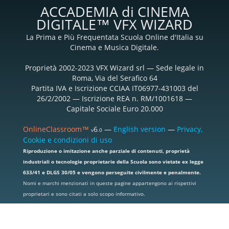
ACCADEMIA di CINEMA
DIGITALE™ VFX WIZARD
La Prima e Più Frequentata Scuola Online d'Italia su
Cinema e Musica Digitale.
Proprietà 2002-2023 VFX Wizard srl — Sede legale in
Roma, Via del Serafico 64
Partita IVA e Iscrizione CCIAA IT06977-431003 del
26/2/2002 — Iscrizione REA n. RM/1001618 —
Capitale Sociale Euro 20.000
OnlineClassroom™
6
—
English version
—
Privacy,
v
.0
Cookie e condizioni di uso
Riproduzione o imitazione anche parziale di contenuti, proprietà
industriali o tecnologie proprietarie della Scuola sono vietate ex legge
633/41 e DLGS 30/05 e vengono perseguite civilmente e penalmente.
Nomi e marchi menzionati in queste pagine appartengono ai rispettivi
proprietari e sono citati a solo scopo informativo.