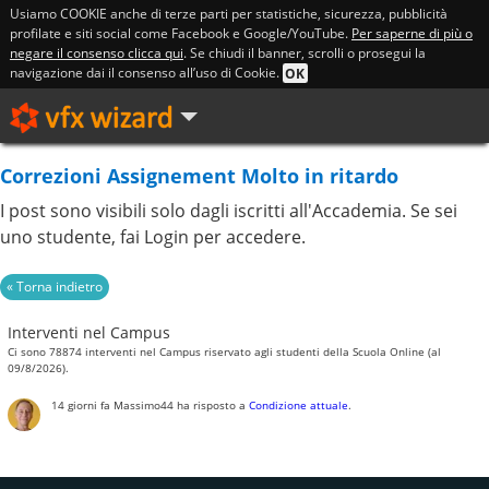
Usiamo COOKIE anche di terze parti per statistiche, sicurezza, pubblicità
profilate e siti social come Facebook e Google/YouTube.
Per saperne di più o
negare il consenso clicca qui
. Se chiudi il banner, scrolli o prosegui la
navigazione dai il consenso all’uso di Cookie.
OK
Correzioni Assignement Molto in ritardo
I post sono visibili solo dagli iscritti all'Accademia. Se sei
uno studente, fai Login per accedere.
Interventi nel Campus
Ci sono 78874 interventi nel Campus riservato agli studenti della Scuola Online (al
09/8/2026).
14 giorni fa
Massimo44
ha risposto a
Condizione attuale
.