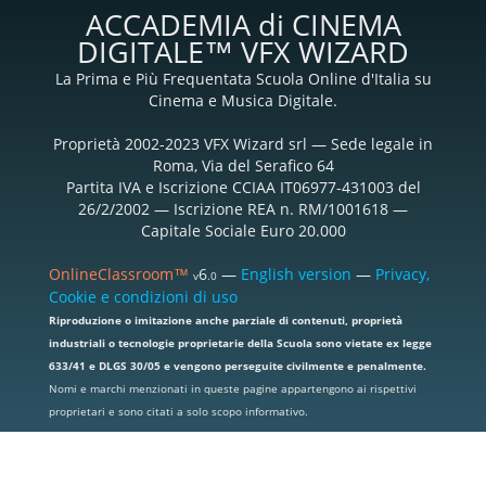
ACCADEMIA di CINEMA
DIGITALE™ VFX WIZARD
La Prima e Più Frequentata Scuola Online d'Italia su
Cinema e Musica Digitale.
Proprietà 2002-2023 VFX Wizard srl — Sede legale in
Roma, Via del Serafico 64
Partita IVA e Iscrizione CCIAA IT06977-431003 del
26/2/2002 — Iscrizione REA n. RM/1001618 —
Capitale Sociale Euro 20.000
OnlineClassroom™
6
—
English version
—
Privacy,
v
.0
Cookie e condizioni di uso
Riproduzione o imitazione anche parziale di contenuti, proprietà
industriali o tecnologie proprietarie della Scuola sono vietate ex legge
633/41 e DLGS 30/05 e vengono perseguite civilmente e penalmente.
Nomi e marchi menzionati in queste pagine appartengono ai rispettivi
proprietari e sono citati a solo scopo informativo.