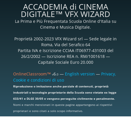
ACCADEMIA di CINEMA
DIGITALE™ VFX WIZARD
La Prima e Più Frequentata Scuola Online d'Italia su
Cinema e Musica Digitale.
Proprietà 2002-2023 VFX Wizard srl — Sede legale in
Roma, Via del Serafico 64
Partita IVA e Iscrizione CCIAA IT06977-431003 del
26/2/2002 — Iscrizione REA n. RM/1001618 —
Capitale Sociale Euro 20.000
OnlineClassroom™
6
—
English version
—
Privacy,
v
.0
Cookie e condizioni di uso
Riproduzione o imitazione anche parziale di contenuti, proprietà
industriali o tecnologie proprietarie della Scuola sono vietate ex legge
633/41 e DLGS 30/05 e vengono perseguite civilmente e penalmente.
Nomi e marchi menzionati in queste pagine appartengono ai rispettivi
proprietari e sono citati a solo scopo informativo.