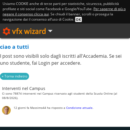
Usiamo COOKIE anche di terze parti per statistiche, sicurezza, pubblicità
profilate e siti social come Facebook e Google/YouTube.
Per saperne di più o
negare il consenso clicca qui
. Se chiudi il banner, scrolli o prosegui la
navigazione dai il consenso all’uso di Cookie.
OK
ciao a tutti
I post sono visibili solo dagli iscritti all'Accademia. Se sei
uno studente, fai Login per accedere.
Interventi nel Campus
Ci sono 78874 interventi nel Campus riservato agli studenti della Scuola Online (al
08/8/2026).
12 giorni fa
Massimo44
ha risposto a
Condizione attuale
.