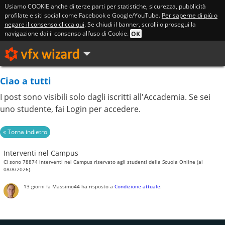
Usiamo COOKIE anche di terze parti per statistiche, sicurezza, pubblicità
profilate e siti social come Facebook e Google/YouTube.
Per saperne di più o
negare il consenso clicca qui
. Se chiudi il banner, scrolli o prosegui la
navigazione dai il consenso all’uso di Cookie.
OK
Ciao a tutti
I post sono visibili solo dagli iscritti all'Accademia. Se sei
uno studente, fai Login per accedere.
Interventi nel Campus
Ci sono 78874 interventi nel Campus riservato agli studenti della Scuola Online (al
08/8/2026).
13 giorni fa
Massimo44
ha risposto a
Condizione attuale
.