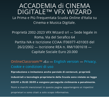
ACCADEMIA di CINEMA
DIGITALE™ VFX WIZARD
La Prima e Più Frequentata Scuola Online d'Italia su
Cinema e Musica Digitale.
Proprietà 2002-2023 VFX Wizard srl — Sede legale in
Roma, Via del Serafico 64
Partita IVA e Iscrizione CCIAA IT06977-431003 del
26/2/2002 — Iscrizione REA n. RM/1001618 —
Capitale Sociale Euro 20.000
OnlineClassroom™
6
—
English version
—
Privacy,
v
.0
Cookie e condizioni di uso
Riproduzione o imitazione anche parziale di contenuti, proprietà
industriali o tecnologie proprietarie della Scuola sono vietate ex legge
633/41 e DLGS 30/05 e vengono perseguite civilmente e penalmente.
Nomi e marchi menzionati in queste pagine appartengono ai rispettivi
proprietari e sono citati a solo scopo informativo.