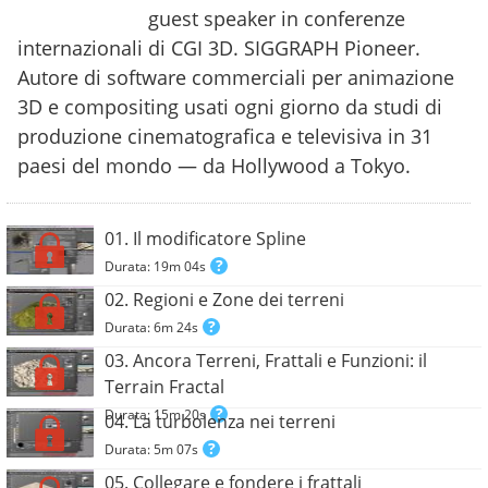
guest speaker in conferenze
internazionali di CGI 3D. SIGGRAPH Pioneer.
Autore di software commerciali per animazione
3D e compositing usati ogni giorno da studi di
produzione cinematografica e televisiva in 31
paesi del mondo — da Hollywood a Tokyo.
01. Il modificatore Spline
Durata: 19m 04s
02. Regioni e Zone dei terreni
Durata: 6m 24s
03. Ancora Terreni, Frattali e Funzioni: il
Terrain Fractal
Durata: 15m 20s
04. La turbolenza nei terreni
Durata: 5m 07s
05. Collegare e fondere i frattali