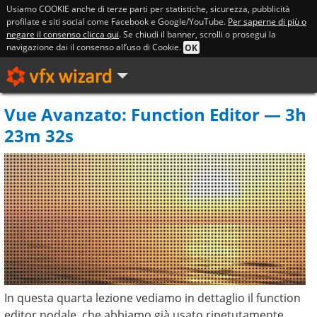
Usiamo COOKIE anche di terze parti per statistiche, sicurezza, pubblicità
profilate e siti social come Facebook e Google/YouTube.
Per saperne di più o
negare il consenso clicca qui
. Se chiudi il banner, scrolli o prosegui la
navigazione dai il consenso all’uso di Cookie.
OK
Vue Avanzato: Function Editor — 3h
23m 32s
In questa quarta lezione vediamo in dettaglio il function
editor nodale, che abbiamo già usato ripetutamente