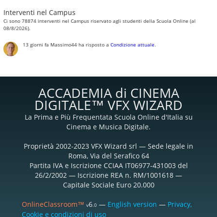
Interventi nel Campus
Ci sono 78874 interventi nel Campus riservato agli studenti della Scuola Online (al
08/8/2026).
13 giorni fa
Massimo44
ha risposto a
Condizione attuale
.
ACCADEMIA di CINEMA
DIGITALE™ VFX WIZARD
La Prima e Più Frequentata Scuola Online d'Italia su
Cinema e Musica Digitale.
Proprietà 2002-2023 VFX Wizard srl — Sede legale in
Roma, Via del Serafico 64
Partita IVA e Iscrizione CCIAA IT06977-431003 del
26/2/2002 — Iscrizione REA n. RM/1001618 —
Capitale Sociale Euro 20.000
OnlineClassroom™
6
—
English version
—
Privacy,
v
.0
Cookie e condizioni di uso