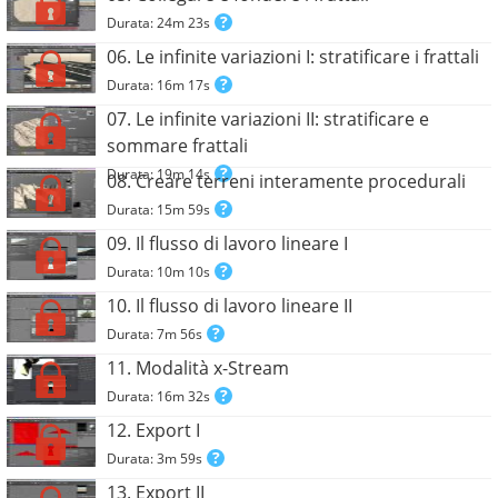
Durata: 24m 23s
06. Le infinite variazioni I: stratificare i frattali
Durata: 16m 17s
07. Le infinite variazioni II: stratificare e
sommare frattali
Durata: 19m 14s
08. Creare terreni interamente procedurali
Durata: 15m 59s
09. Il flusso di lavoro lineare I
Durata: 10m 10s
10. Il flusso di lavoro lineare II
Durata: 7m 56s
11. Modalità x-Stream
Durata: 16m 32s
12. Export I
Durata: 3m 59s
13. Export II