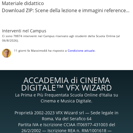
Materiale didattico
Download ZIP: Scene della lezione e immagini reference...
Interventi nel Campus
Ci sono 78874 interventi nel Campus riservato agli studenti della Scuola Online (al
06/8/2026).
11 giorni fa
Massimo44
ha risposto a
Condizione attuale
.
ACCADEMIA di CINEMA
DIGITALE™ VFX WIZARD
La Prima e Più Frequentata Scuola Online d'Italia su
Cinema e Musica Digitale.
Proprietà 2002-2023 VFX Wizard srl — Sede legale in
Roma, Via del Serafico 64
Partita IVA e Iscrizione CCIAA IT06977-431003 del
26/2/2002 — Iscrizione REA n. RM/1001618 —