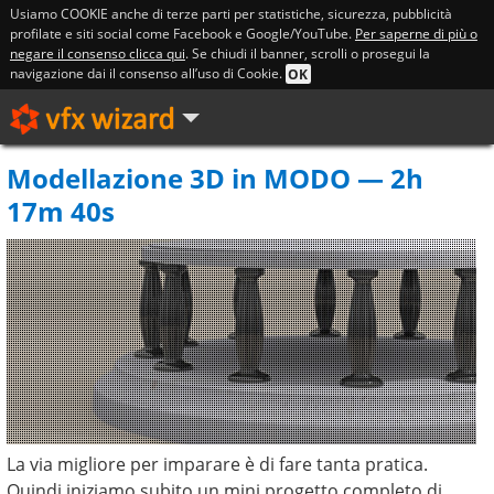
Usiamo COOKIE anche di terze parti per statistiche, sicurezza, pubblicità
profilate e siti social come Facebook e Google/YouTube.
Per saperne di più o
negare il consenso clicca qui
. Se chiudi il banner, scrolli o prosegui la
navigazione dai il consenso all’uso di Cookie.
OK
Modellazione 3D in MODO — 2h
17m 40s
La via migliore per imparare è di fare tanta pratica.
Quindi iniziamo subito un mini progetto completo di