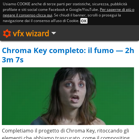
Usiamo COOKIE anche di terze parti per statistiche, sicurezza, pubblicità
profilate e siti social come Facebook e Google/YouTube.
Per saperne di più o
negare il consenso clicca qui
. Se chiudi il banner, scrolli o prosegui la
navigazione dai il consenso all’uso di Cookie.
OK
Chroma Key completo: il fumo — 2h
3m 7s
Completiamo il progetto di Chroma Key, ritoccando gli
elementi che abbiamo trascurato, come il compositing