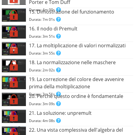
Porter e Tom Duff
Durata: 4m 00s
15. Dimostrazione del funzionamento
Durata: 7m 01s
16. Il nodo di Premult
Durata: 3m 51s
17. La moltiplicazione di valori normalizzati
Durata: 3m 55s
18. La normalizzazione nelle maschere
Durata: 2m 02s
19. La correzione del colore deve avvenire
prima della moltiplicazione
Durata: 3m 51s
20. Perché questo ordine è fondamentale
Durata: 3m 09s
21. La soluzione: unpremult
Durata: 4m 08s
22. Una vista complessiva dell'algebra del