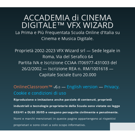
ACCADEMIA di CINEMA
DIGITALE™ VFX WIZARD
La Prima e Più Frequentata Scuola Online d'Italia su
Cinema e Musica Digitale.
Proprietà 2002-2023 VFX Wizard srl — Sede legale in
Roma, Via del Serafico 64
Partita IVA e Iscrizione CCIAA IT06977-431003 del
26/2/2002 — Iscrizione REA n. RM/1001618 —
Capitale Sociale Euro 20.000
OnlineClassroom™
6
—
English version
—
Privacy,
v
.0
Cookie e condizioni di uso
Riproduzione o imitazione anche parziale di contenuti, proprietà
industriali o tecnologie proprietarie della Scuola sono vietate ex legge
633/41 e DLGS 30/05 e vengono perseguite civilmente e penalmente.
Nomi e marchi menzionati in queste pagine appartengono ai rispettivi
proprietari e sono citati a solo scopo informativo.