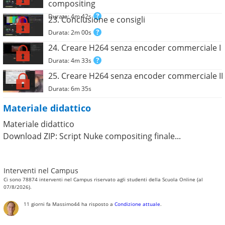
compositing
Durata: 4m 42s
23. Conclusione e consigli
Durata: 2m 00s
24. Creare H264 senza encoder commerciale I
Durata: 4m 33s
25. Creare H264 senza encoder commerciale II
Durata: 6m 35s
Materiale didattico
Materiale didattico
Download ZIP: Script Nuke compositing finale...
Interventi nel Campus
Ci sono 78874 interventi nel Campus riservato agli studenti della Scuola Online (al
07/8/2026).
11 giorni fa
Massimo44
ha risposto a
Condizione attuale
.