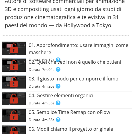
Autore di software commerciali per animazione
3D e compositing usati ogni giorno da studi di
produzione cinematografica e televisiva in 31
paesi del mondo — da Hollywood a Tokyo.
01. Approfondimento: usare immagini come
maschere
Durata: 6m 12s
02. Quel che vedi non è quello che ottieni
Durata: 7m 04s
03. Il giusto modo per comporre il fumo
Durata: 4m 20s
04. Gestire elementi organici
Durata: 4m 36s
05. Semplice Time Remap con oFlow
Durata: 4m 38s
06. Modifichiamo il progetto originale